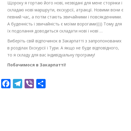
Щороку я гортаю його нові, незвідані для мене сторінки і
складаю нові маршрути, екскурсії, атракції. Новими вони є
певний час, а потім стають звичайними і повсякденними.
А буденність і звичайність є моїми ворогами)))) Тому для
їх подолання доводиться складати нові і нові …
Виберіть свій відпочинок в Закарпатті з запропонованих
в розділах Екскурсії і Тури.
А якщо не буде відповідного,
то я складу для вас індивідуальну програму!
Побачимося в Закарпатті!
F
T
Vi
П
ac
el
b
о
e
e
er
ді
b
gr
л
o
a
и
o
m
т