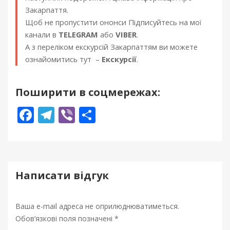
Закарпаття.
2
Щоб не пропустити ононси Підписуйтесь на мої
:
канали в
TELEGRAM
або
VIBER
.
0
А з переліком екскурсій Закарпаттям ви можете
0
ознайомитись тут –
Екскурсії
.
Поширити в соцмережах:
F
T
Vi
П
ac
el
b
о
e
e
er
ді
b
gr
л
Написати відгук
o
a
и
o
m
т
Ваша e-mail адреса не оприлюднюватиметься.
k
и
Обов’язкові поля позначені
*
ся