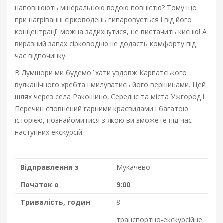
наповнюють мінеральною водою повністю? Тому що
д
при нагріванні сірководень випаровується і від його
концентрації можна задихнутися, не вистачить кисню! А
и
виразний запах сірководню не додасть комфорту під
час відпочинку.
В Лумшори ми будемо їхати уздовж Карпатського
8
вулканічного хребта і милуватись його вершинами. Цей
Л
шлях через села Ракошино, Середнє та міста Ужгород і
и
Перечин сповнений гарними краєвидами і багатою
п
історією, познайомитися з якою ви зможете під час
н
наступних екскурсій.
я
,
2
Відправлення з
Мукачево
0
2
Початок о
9:00
6
Тривалість, годин
8
2
0
транспортно-екскурсійне