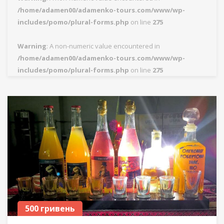
/home/adamen00/adamenko-tours.com/www/wp-
includes/pomo/plural-forms.php
on line
275
Warning
: A non-numeric value encountered in
/home/adamen00/adamenko-tours.com/www/wp-
includes/pomo/plural-forms.php
on line
275
500 гривень