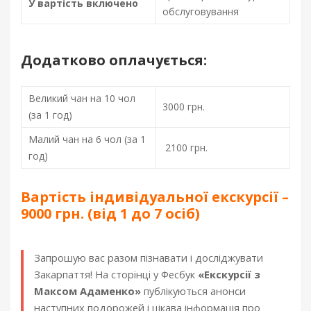
У вартість включено
2
обслуговування
3
-
Додатково оплачується:
1
2
-
Великий чан на 10 чол
3000 грн.
2
(за 1 год)
9
Малий чан на 6 чол (за 1
T
2100 грн.
год)
1
0
:
Вартість індивідуальної екскурсії –
2
9000 грн. (від 1 до 7 осіб)
0
:
Запрошую вас разом пізнавати і досліджувати
0
Закарпаття! На сторінці у Фесбук
«Екскурсії з
0
Максом Адаменко»
публікуються анонси
+
наступних подорожей і цікава інформація про
0