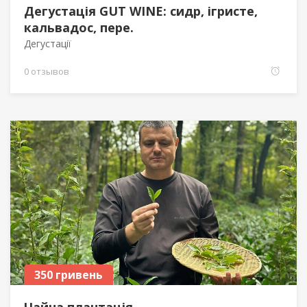
Дегустація GUT WINE: сидр, ігристе,
кальвадос, пере.
Дегустації
0 отзывов
350 гривень