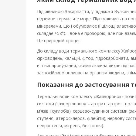
л
Під рівниною Закарпаття, у підніжжя Вулканічн
підземне термальне море. Піднімаючись на пов
ь
мінералами, що і обумовлює її цілющі властиво
н
складає +58°С і вона є прозорою, але при взаєм
Це природній процес.
і
До складу води термального комплексу Жайворон
в
сірководень, кальцій, фтор, гідрокарбонати, ам
й її випаровування, якими людина дихає під ча
о
заспокійливо впливає на організм людини, знім
Показання до застосування 
д
Термальні води комплексу «Жайворонок» позит
и
системи (захворювання – артрит, артроз, полі
З
м’язів і суглобів); серцево-судинної системи (за
ступеня, атеросклероз, флебіти); нервову систе
а
неврастенія, мігрень, безсоння).
Але пам’ятайте і про правила безпеки під час 