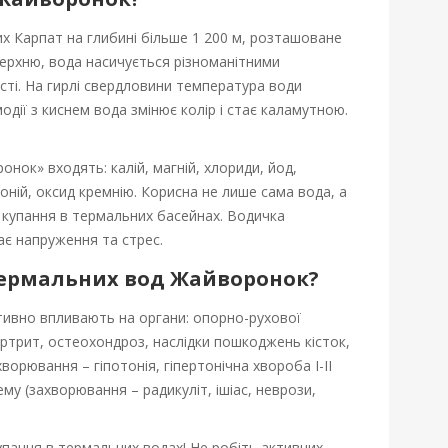
их Карпат на глибині більше 1 200 м, розташоване
ерхню, вода насичується різноманітними
сті. На гирлі свердловини температура води
одії з киснем вода змінює колір і стає каламутною.
ок» входять: калій, магній, хлориди, йод,
оній, оксид кремнію. Корисна не лише сама вода, а
с купання в термальних басейнах. Водичка
ає напруження та стрес.
термальних вод Жайворонок?
ивно впливають на органи: опорно-рухової
артрит, остеохондроз, наслідки пошкоджень кісток,
хворювання – гіпотонія, гіпертонічна хвороба І-ІІ
му (захворювання – радикуліт, ішіас, неврози,
купання в термальних водах! Не робіть активних