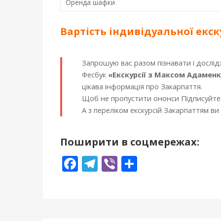
Оренда шафки
п
н
Вартість індивідуальної екскурс
я
,
2
Запрошую вас разом пізнавати і дослід
0
Фесбук
«Екскурсії з Максом Адамен
2
цікава інформація про Закарпаття.
6
Щоб не пропустити ононси Підписуйтес
2
А з переліком екскурсій Закарпаттям 
0
2
3
Поширити в соцмережах:
-
F
T
Vi
П
1
2
ac
el
b
о
-
e
e
er
ді
2
b
gr
л
7
T