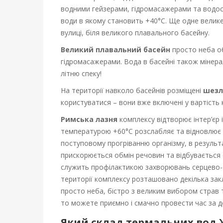
р
водними гейзерами, гідромасажерами та водос
о
води в якому становить +40°С. Ще одне велик
вулиці, біля великого плавального басейну.
н
Великий плавальний басейн
просто неба о
о
гідромасажерами. Вода в басейні також мінера
літню спеку!
к
На території навколо басейнів розміщені
шезло
користуватися – вони вже включені у вартість 
–
Римська лазня
комплексу відтворює інтер’єр і
т
температурою +60°С розслабляє та відновлює в
поступовому прогріванню організму, в результ
е
прискорюється обмін речовин та відбувається
служить профілактикою захворювань серцево-с
р
території комплексу розташовано декілька зак
м
просто неба, бістро з великим вибором страв 
то можете приємно і смачно провести час за де
а
Який склад термальних вод