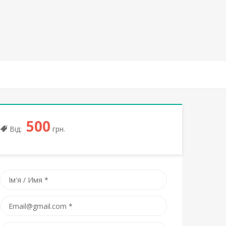
500
Від:
грн.