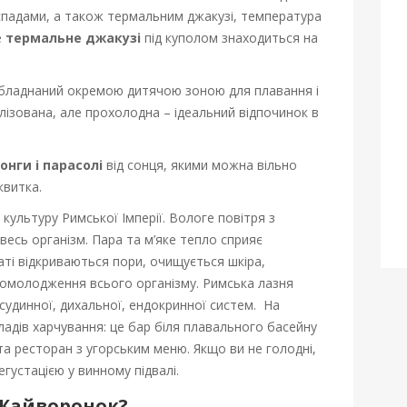
падами, а також термальним джакузі, температура
е
термальне джакузі
під куполом знаходиться на
бладнаний окремою дитячою зоною для плавання і
лізована, але прохолодна – ідеальний відпочинок в
нги і парасолі
від сонця, якими можна вільно
квитка.
 культуру Римської Імперії. Вологе повітря з
есь організм. Пара та м’яке тепло сприяє
аті відкриваються пори, очищується шкіра,
 омолодження всього організму. Римська лазня
удинної, дихальної, ендокринної систем. На
ладів харчування: це бар біля плавального басейну
та ресторан з угорським меню. Якщо ви не голодні,
густацією у винному підвалі.
 Жайворонок?