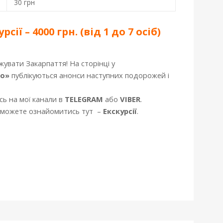
30 грн
ії – 4000 грн. (від 1 до 7 осіб)
жувати Закарпаття! На сторінці у
ко»
публікуються анонси наступних подорожей і
ь на мої канали в
TELEGRAM
або
VIBER
.
ви можете ознайомитись тут –
Екскурсії
.