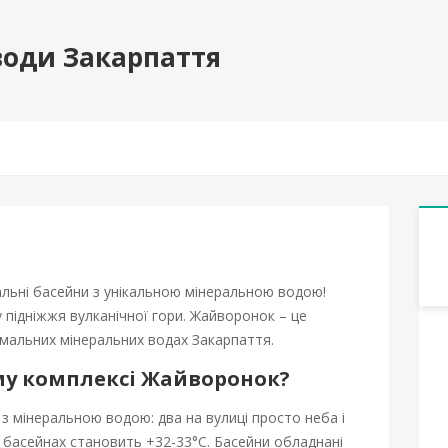
води Закарпаття
льні басейни з унікальною мінеральною водою!
 підніжжя вулканічної гори. Жайворонок – це
мальних мінеральних водах Закарпаття.
му комплексі Жайворонок?
з мінеральною водою: два на вулиці просто неба і
в басейнах становить +32-33°С. Басейни обладнані