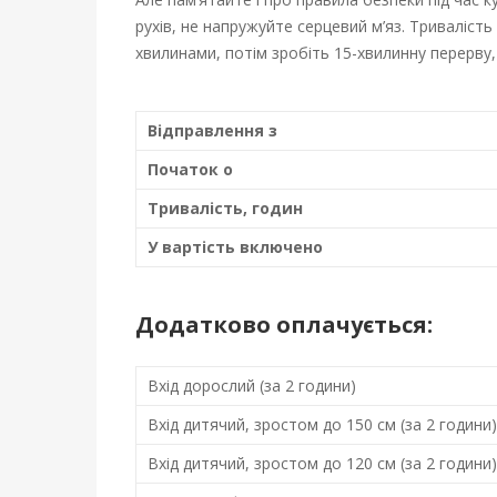
к
рухів, не напружуйте серцевий м’яз. Триваліст
а
хвилинами, потім зробіть 15-хвилинну перерву,
р
Відправлення з
п
Початок о
а
Тривалість, годин
т
У вартість включено
т
Додатково оплачується:
я
Вхід дорослий (за 2 години)
Вхід дитячий, зростом до 150 см (за 2 години)
8
Л
Вхід дитячий, зростом до 120 см (за 2 години)
и