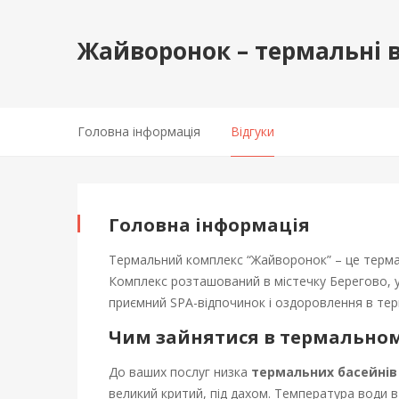
Жайворонок – термальні 
Головна інформація
Відгуки
Ж
Головна інформація
а
Термальний комплекс “Жайворонок” – це терма
й
Комплекс розташований в містечку Берегово, у
приємний SPA-відпочинок і оздоровлення в тер
в
Чим зайнятися в термально
о
До ваших послуг низка
термальних басейнів
великий критий, під дахом. Температура води 